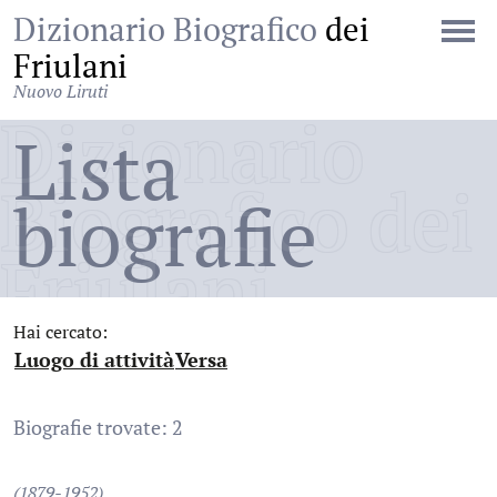
Dizionario Biografico
dei
Friulani
Nuovo Liruti
Dizionario
Lista
Biografico dei
biografie
Friulani
Hai cercato:
Luogo di attività
Versa
:
:
Biografie trovate: 2
(1879-1952)