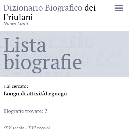
Dizionario Biografico
dei
Friulani
Nuovo Liruti
Dizionario
Lista
Biografico dei
biografie
Friulani
Hai cercato:
Luogo di attività
Legnago
:
:
Biografie trovate: 2
(XV secolo - XVI secolo)