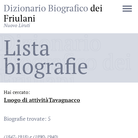
Dizionario Biografico
dei
Friulani
Nuovo Liruti
Dizionario
Lista
Biografico dei
biografie
Friulani
Hai cercato:
Luogo di attività
Tavagnacco
:
:
Biografie trovate: 5
(1847-1918) e (1890-1940)