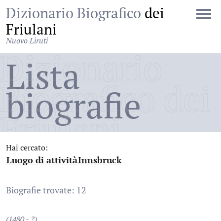
Dizionario Biografico
dei
Friulani
Nuovo Liruti
Dizionario
Lista
Biografico dei
biografie
Friulani
Hai cercato:
Luogo di attività
Innsbruck
:
:
Biografie trovate: 12
(1480 - ?)