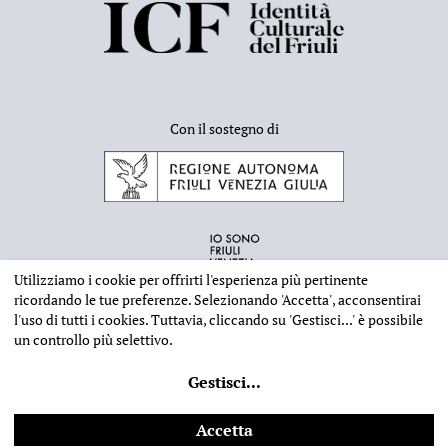
Con il sostegno di
Utilizziamo i cookie per offrirti l'esperienza più pertinente
ricordando le tue preferenze. Selezionando
'Accetta'
, acconsentirai
l'uso di tutti i cookies. Tuttavia, cliccando su
'Gestisci...'
è possibile
un controllo più selettivo.
INFORMAZIONI EDITORIALI
NOTE LEGALI
PRIVACY & COOKIES
Gestisci
...
©
2026 - Deputazione di Storia Patria per il Friuli - CF 80023560305
Web design
Ilaria Comello
- Powered by
SICAPWeb
Accetta