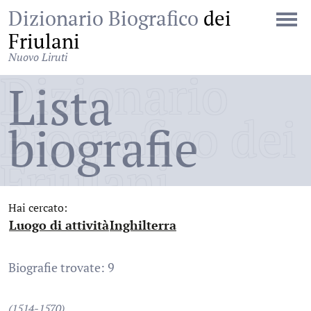
Dizionario Biografico
dei
Friulani
Nuovo Liruti
Dizionario
Lista
Biografico dei
biografie
Friulani
Hai cercato:
Luogo di attività
Inghilterra
:
:
Biografie trovate: 9
(1514-1570)