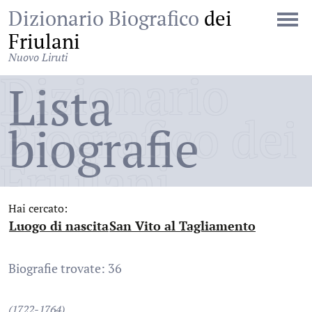
Dizionario Biografico
dei
Friulani
Nuovo Liruti
Dizionario
Lista
Biografico dei
biografie
Friulani
Hai cercato:
Luogo di nascita
San Vito al Tagliamento
:
:
Biografie trovate: 36
(1722-1764)