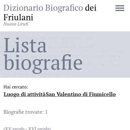
Dizionario Biografico
dei
Friulani
Nuovo Liruti
Dizionario
Lista
Biografico dei
biografie
Friulani
Hai cercato:
Luogo di attività
San Valentino di Fiumicello
:
:
Biografie trovate: 1
(XV secolo - XVI secolo)