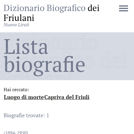
Dizionario Biografico
dei
Friulani
Nuovo Liruti
Dizionario
Lista
Biografico dei
biografie
Friulani
Hai cercato:
Luogo di morte
Capriva del Friuli
:
:
Biografie trovate: 1
(1884-1950)