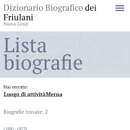
Dizionario Biografico
dei
Friulani
Nuovo Liruti
Dizionario
Lista
Biografico dei
biografie
Friulani
Hai cercato:
Luogo di attività
Merna
:
:
Biografie trovate: 2
(1891-1973)