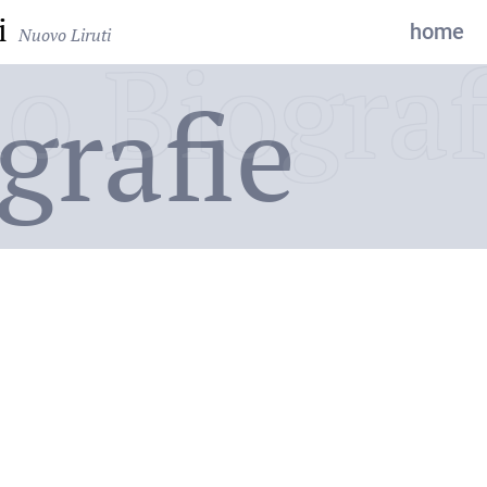
i
home
Nuovo Liruti
o Biograf
grafie