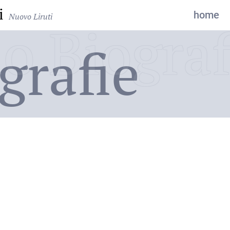
i
home
Nuovo Liruti
o Biograf
grafie