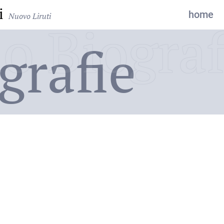
i
home
Nuovo Liruti
o Biograf
grafie