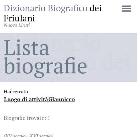
Dizionario Biografico
dei
Friulani
Nuovo Liruti
Dizionario
Lista
Biografico dei
biografie
Friulani
Hai cercato:
Luogo di attività
Glaunicco
:
:
Biografie trovate: 1
(XV secolo - XVI secolo)