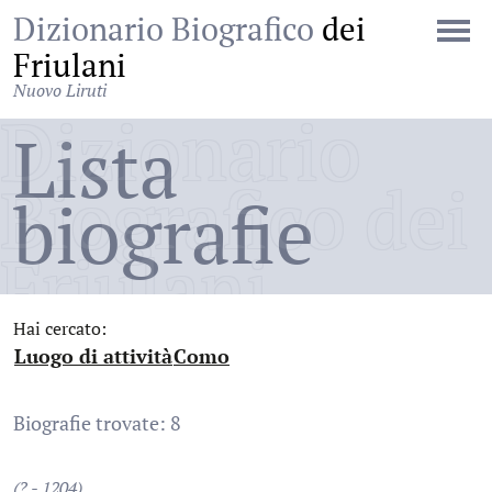
Dizionario Biografico
dei
Friulani
Nuovo Liruti
Dizionario
Lista
Biografico dei
biografie
Friulani
Hai cercato:
Luogo di attività
Como
:
:
Biografie trovate: 8
(? - 1204)