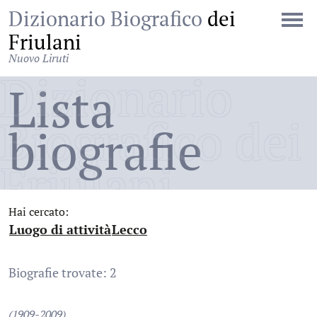
Dizionario Biografico
dei
Friulani
Nuovo Liruti
Dizionario
Lista
Biografico dei
biografie
Friulani
Hai cercato:
Luogo di attività
Lecco
:
:
Biografie trovate: 2
(1909-2009)