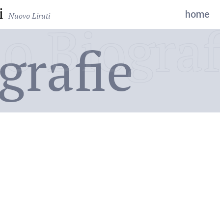
i
home
Nuovo Liruti
o Biograf
grafie