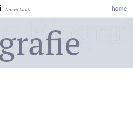
i
home
Nuovo Liruti
o Biograf
grafie