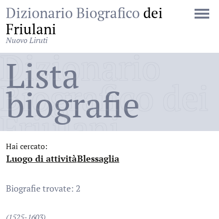
Dizionario Biografico
dei
Friulani
Nuovo Liruti
Dizionario
Lista
Biografico dei
biografie
Friulani
Hai cercato:
Luogo di attività
Blessaglia
:
:
Biografie trovate: 2
(1525-1603)