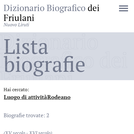
Dizionario Biografico
dei
Friulani
Nuovo Liruti
Dizionario
Lista
Biografico dei
biografie
Friulani
Hai cercato:
Luogo di attività
Rodeano
:
:
Biografie trovate: 2
(XV secolo - XVI secolo)