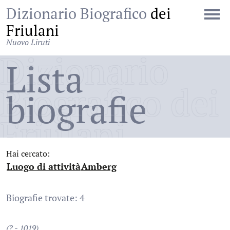
Dizionario Biografico
dei
Friulani
Nuovo Liruti
Dizionario
Lista
Biografico dei
biografie
Friulani
Hai cercato:
Luogo di attività
Amberg
:
:
Biografie trovate: 4
(? - 1019)