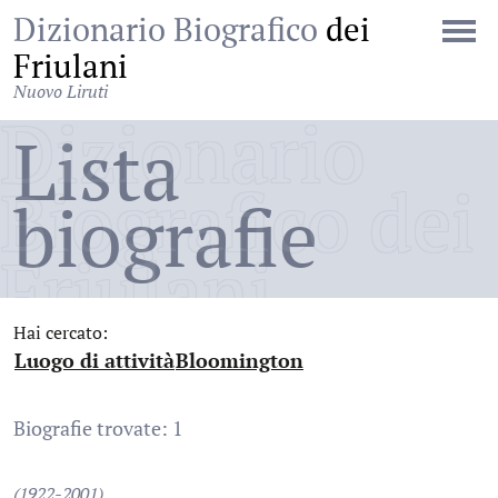
Dizionario Biografico
dei
Friulani
Nuovo Liruti
Dizionario
Lista
Biografico dei
biografie
Friulani
Hai cercato:
Luogo di attività
Bloomington
:
:
Biografie trovate: 1
(1922-2001)