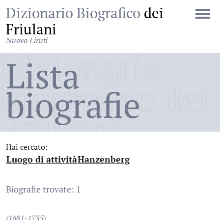
Dizionario Biografico
dei
Friulani
Nuovo Liruti
Dizionario
Lista
Biografico dei
biografie
Friulani
Hai cercato:
Luogo di attività
Hanzenberg
:
:
Biografie trovate: 1
(1681-1735)