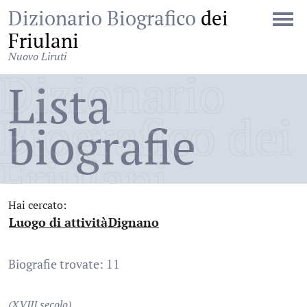
Dizionario Biografico
dei
Friulani
Nuovo Liruti
Dizionario
Lista
Biografico dei
biografie
Friulani
Hai cercato:
Luogo di attività
Dignano
:
:
Biografie trovate: 11
(XVIII secolo)