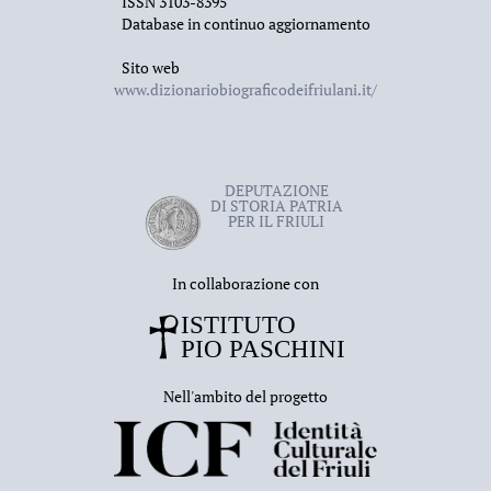
ISSN 3103-8395
Database in continuo aggiornamento
Sito web
www.dizionariobiograficodeifriulani.it/
DEPUTAZIONE
DI STORIA PATRIA
PER IL FRIULI
In collaborazione con
Nell'ambito del progetto