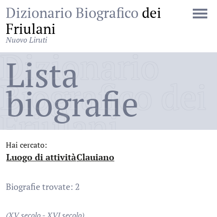
Dizionario Biografico
dei
Friulani
Nuovo Liruti
Dizionario
Lista
Biografico dei
biografie
Friulani
Hai cercato:
Luogo di attività
Clauiano
:
:
Biografie trovate: 2
(XV secolo - XVI secolo)