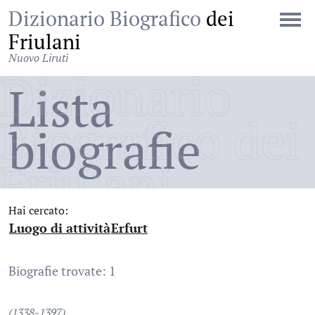
Dizionario Biografico
dei
Friulani
Nuovo Liruti
Dizionario
Lista
Biografico dei
biografie
Friulani
Hai cercato:
Luogo di attività
Erfurt
:
:
Biografie trovate: 1
(1338-1397)