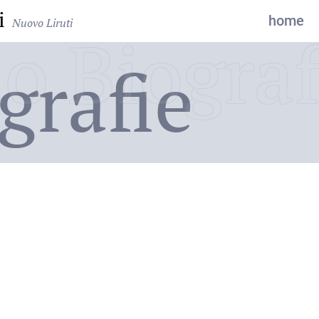
i
home
Nuovo Liruti
o Biograf
grafie