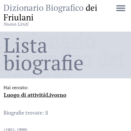
Dizionario Biografico
dei
Friulani
Nuovo Liruti
Dizionario
Lista
Biografico dei
biografie
Friulani
Hai cercato:
Luogo di attività
Livorno
:
:
Biografie trovate: 8
(1901-1999)