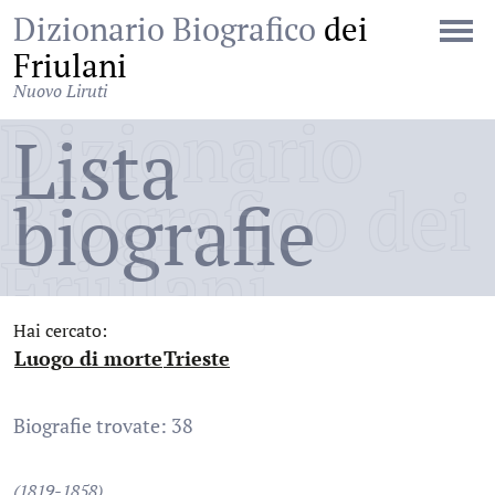
Dizionario Biografico
dei
Friulani
Nuovo Liruti
Dizionario
Lista
Biografico dei
biografie
Friulani
Hai cercato:
Luogo di morte
Trieste
:
:
Biografie trovate: 38
(1819-1858)