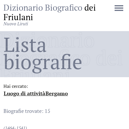
Dizionario Biografico
dei
Friulani
Nuovo Liruti
Dizionario
Lista
Biografico dei
biografie
Friulani
Hai cercato:
Luogo di attività
Bergamo
:
:
Biografie trovate: 15
(1464-1541)