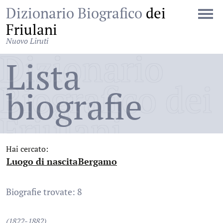
Dizionario Biografico
dei
Friulani
Nuovo Liruti
Dizionario
Lista
Biografico dei
biografie
Friulani
Hai cercato:
Luogo di nascita
Bergamo
:
:
Biografie trovate: 8
(1822-1882)