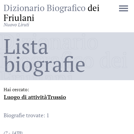
Dizionario Biografico
dei
Friulani
Nuovo Liruti
Dizionario
Lista
Biografico dei
biografie
Friulani
Hai cercato:
Luogo di attività
Trussio
:
:
Biografie trovate: 1
(? - 1439)