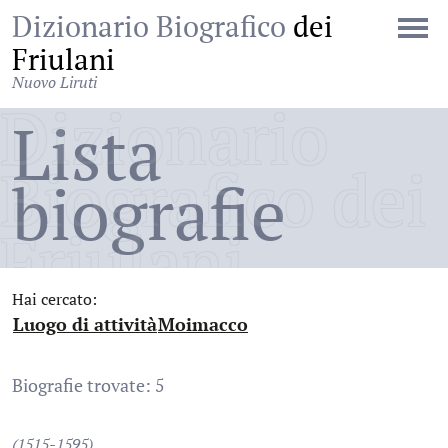
Dizionario Biografico
dei
Friulani
Nuovo Liruti
Dizionario
Lista
Biografico dei
biografie
Friulani
Hai cercato:
Luogo di attività
Moimacco
:
:
Biografie trovate: 5
(1515-1595)