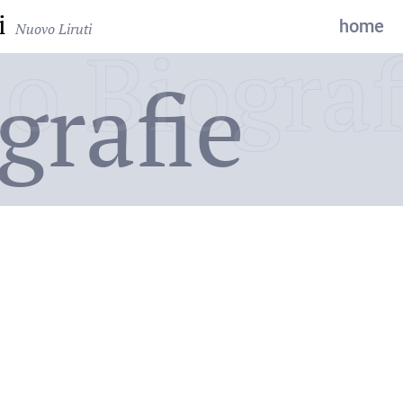
i
home
Nuovo Liruti
o Biograf
grafie