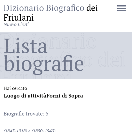
Dizionario Biografico
dei
Friulani
Nuovo Liruti
Dizionario
Lista
Biografico dei
biografie
Friulani
Hai cercato:
Luogo di attività
Forni di Sopra
:
:
Biografie trovate: 5
(1847-1918) e (1890-1940)