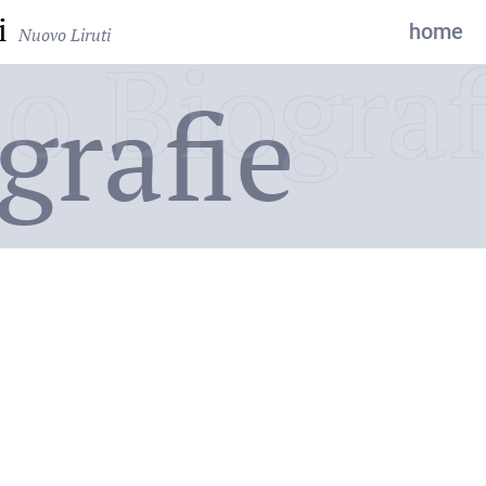
i
home
Nuovo Liruti
o Biograf
grafie