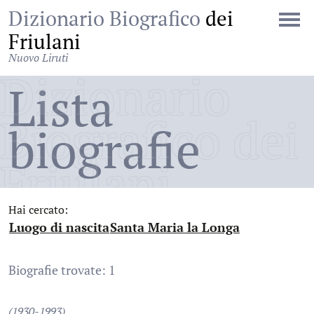
Dizionario Biografico
dei
Friulani
Nuovo Liruti
Dizionario
Lista
Biografico dei
biografie
Friulani
Hai cercato:
Luogo di nascita
Santa Maria la Longa
:
:
Biografie trovate: 1
(1930-1993)