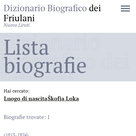
Dizionario Biografico
dei
Friulani
Nuovo Liruti
Dizionario
Lista
Biografico dei
biografie
Friulani
Hai cercato:
Luogo di nascita
Škofja Loka
:
:
Biografie trovate: 1
(1853-1924)