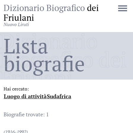
Dizionario Biografico
dei
Friulani
Nuovo Liruti
Dizionario
Lista
Biografico dei
biografie
Friulani
Hai cercato:
Luogo di attività
Sudafrica
:
:
Biografie trovate: 1
(1916-1992)