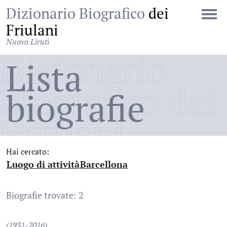
Dizionario Biografico
dei
Friulani
Nuovo Liruti
Dizionario
Lista
Biografico dei
biografie
Friulani
Hai cercato:
Luogo di attività
Barcellona
:
:
Biografie trovate: 2
(1931-2016)