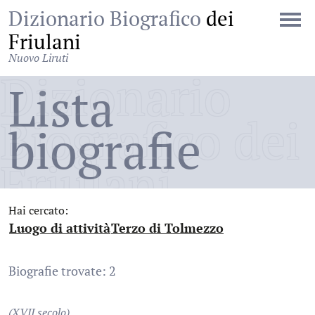
Dizionario Biografico
dei
Friulani
Nuovo Liruti
Dizionario
Lista
Biografico dei
biografie
Friulani
Hai cercato:
Luogo di attività
Terzo di Tolmezzo
:
:
Biografie trovate: 2
(XVII secolo)