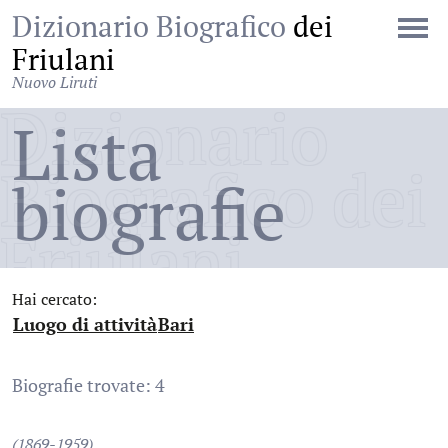
Dizionario Biografico
dei
Friulani
Nuovo Liruti
Dizionario
Lista
Biografico dei
biografie
Friulani
Hai cercato:
Luogo di attività
Bari
:
:
Biografie trovate: 4
(1869-1959)