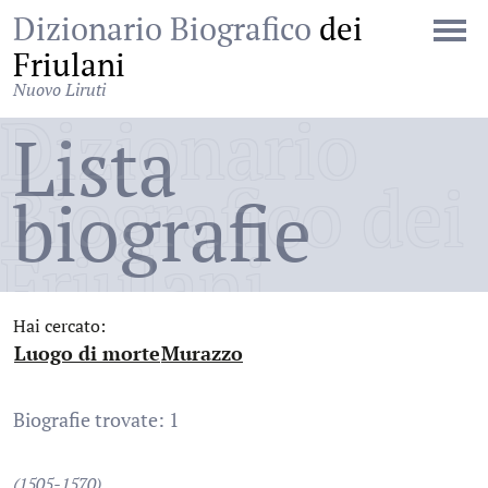
Dizionario Biografico
dei
Friulani
Nuovo Liruti
Dizionario
Lista
Biografico dei
biografie
Friulani
Hai cercato:
Luogo di morte
Murazzo
:
:
Biografie trovate: 1
(1505-1570)