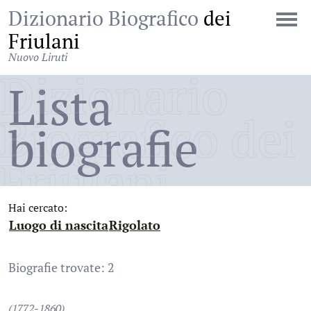
Dizionario Biografico
dei
Friulani
Nuovo Liruti
Dizionario
Lista
Biografico dei
biografie
Friulani
Hai cercato:
Luogo di nascita
Rigolato
:
:
Biografie trovate: 2
(1772-1860)