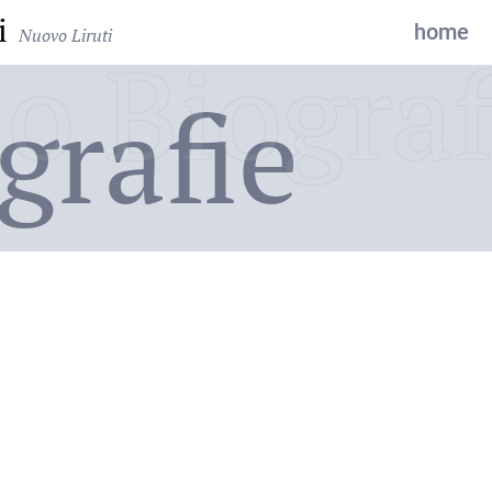
i
home
Nuovo Liruti
o Biograf
grafie