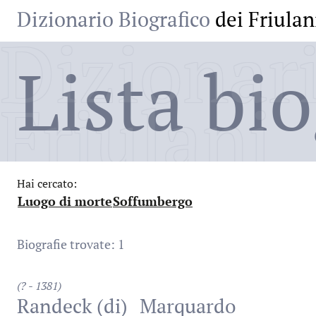
Dizionario Biografico
dei Friulan
Dizionari
Lista bio
Friulani
Hai cercato:
Luogo di morte
Soffumbergo
:
:
Biografie trovate: 1
(? - 1381)
Randeck (di)
Marquardo