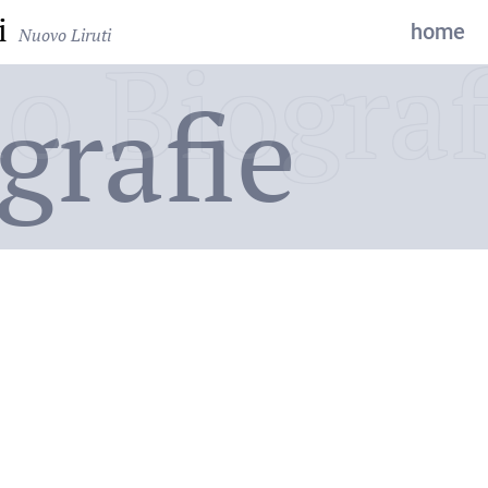
i
home
Nuovo Liruti
o Biograf
grafie