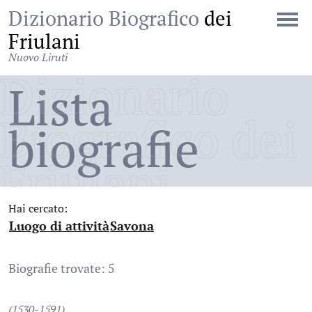
Dizionario Biografico
dei
Friulani
Nuovo Liruti
Dizionario
Lista
Biografico dei
biografie
Friulani
Hai cercato:
Luogo di attività
Savona
:
:
Biografie trovate: 5
(1530-1591)