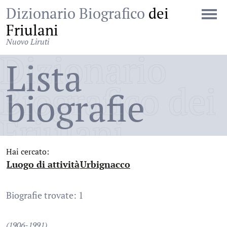
Dizionario Biografico
dei
Friulani
Nuovo Liruti
Dizionario
Lista
Biografico dei
biografie
Friulani
Hai cercato:
Luogo di attività
Urbignacco
:
:
Biografie trovate: 1
(1906-1991)