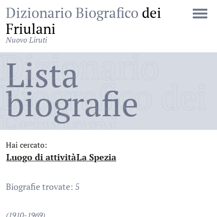
Dizionario Biografico
dei
Friulani
Nuovo Liruti
Dizionario
Lista
Biografico dei
biografie
Friulani
Hai cercato:
Luogo di attività
La Spezia
:
:
Biografie trovate: 5
(1910-1969)