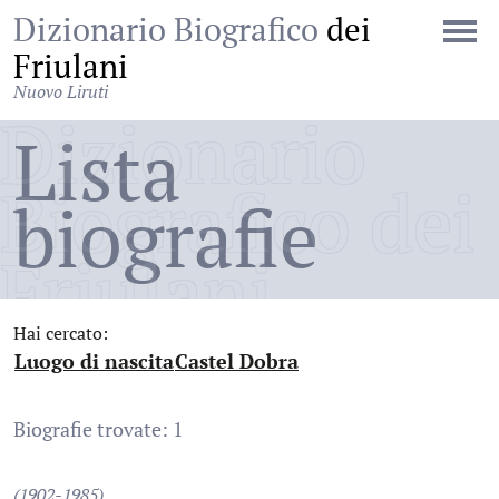
Dizionario Biografico
dei
Friulani
Nuovo Liruti
Dizionario
Lista
Biografico dei
biografie
Friulani
Hai cercato:
Luogo di nascita
Castel Dobra
:
:
Biografie trovate: 1
(1902-1985)