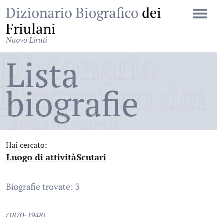
Dizionario Biografico
dei
Friulani
Nuovo Liruti
Dizionario
Lista
Biografico dei
biografie
Friulani
Hai cercato:
Luogo di attività
Scutari
:
:
Biografie trovate: 3
(1870-1948)